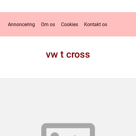
Annoncering
Om os
Cookies
Kontakt os
vw t cross