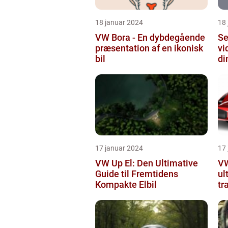
18 januar 2024
18
VW Bora - En dybdegående
Se
præsentation af en ikonisk
vi
bil
di
17 januar 2024
17
VW Up El: Den Ultimative
VW
Guide til Fremtidens
ul
Kompakte Elbil
tr