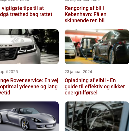
 vigtigste tips til at
Rengøring af bil i
dgå træthed bag rattet
København: Få en
skinnende ren bil
april 2025
23 januar 2024
nge Rover service: En vej
Opladning af elbil - En
l optimal ydeevne og lang
guide til effektiv og sikker
vetid
energitilførsel