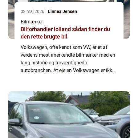
02 maj 2026
Linnea Jensen
Bilmærker
Bilforhandler lolland sådan finder du
den rette brugte bil
Volkswagen, ofte kendt som VW, er et af
verdens mest anerkendte bilmærker med en
lang historie og troværdighed i
autobranchen. At eje en Volkswagen er ikke
kun et udtryk for stil og kvalitet, men det
indebærer også at opretholde en
regelmæssig og kor...