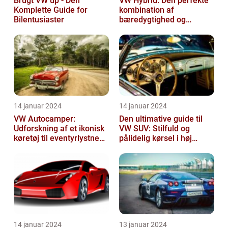
Brugt VW up - Den
VW Hybrid: Den perfekte
Komplette Guide for
kombination af
Bilentusiaster
bæredygtighed og
performance
14 januar 2024
14 januar 2024
VW Autocamper:
Den ultimative guide til
Udforskning af et ikonisk
VW SUV: Stilfuld og
køretøj til eventyrlystne
pålidelig kørsel i høj
rejsende
klasse
14 januar 2024
13 januar 2024