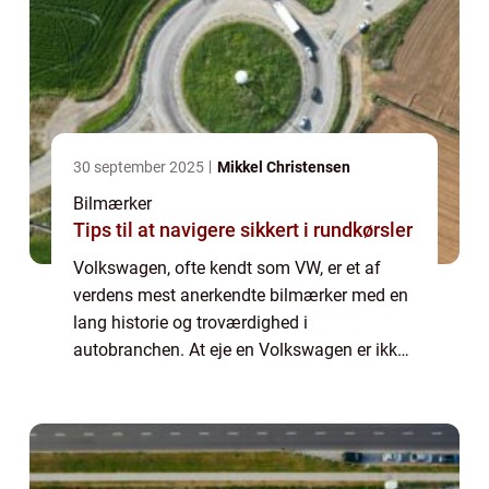
30 september 2025
Mikkel Christensen
Bilmærker
Tips til at navigere sikkert i rundkørsler
Volkswagen, ofte kendt som VW, er et af
verdens mest anerkendte bilmærker med en
lang historie og troværdighed i
autobranchen. At eje en Volkswagen er ikke
kun et udtryk for stil og kvalitet, men det
indebærer også at opretholde en
regelmæssig og kor...