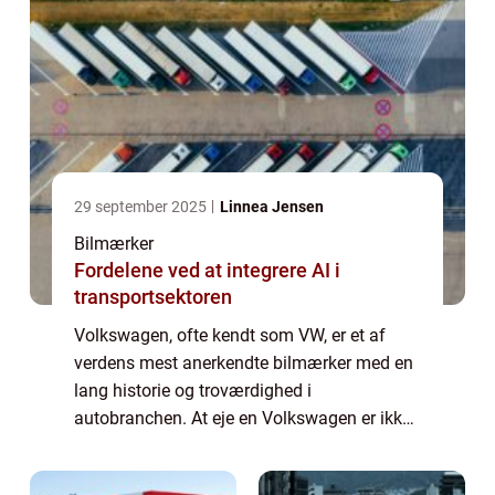
29 september 2025
Linnea Jensen
Bilmærker
Fordelene ved at integrere AI i
transportsektoren
Volkswagen, ofte kendt som VW, er et af
verdens mest anerkendte bilmærker med en
lang historie og troværdighed i
autobranchen. At eje en Volkswagen er ikke
kun et udtryk for stil og kvalitet, men det
indebærer også at opretholde en