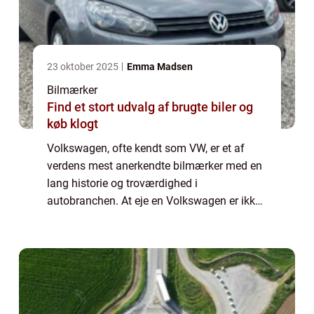
23 oktober 2025
Emma Madsen
Bilmærker
Find et stort udvalg af brugte biler og
køb klogt
Volkswagen, ofte kendt som VW, er et af
verdens mest anerkendte bilmærker med en
lang historie og troværdighed i
autobranchen. At eje en Volkswagen er ikke
kun et udtryk for stil og kvalitet, men det
indebærer også at opretholde en
regelmæssig og kor...