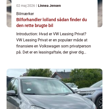
02 maj 2026
Linnea Jensen
Bilmærker
Bilforhandler lolland sådan finder du
den rette brugte bil
Introduction: Hvad er VW Leasing Privat?
VW Leasing Privat er en populær måde at
finansiere en Volkswagen som privatperson
på. Det er en leasingaftale, der giver dig
mulighed for at køre i en spritny Volkswagen
uden at skulle bekymre dig om den store...