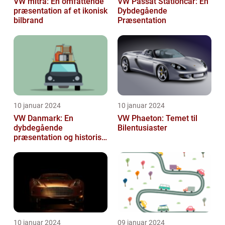
VW mitra: En omfattende
VW Passat Stationcar: En
præsentation af et ikonisk
Dybdegående
bilbrand
Præsentation
10 januar 2024
10 januar 2024
VW Danmark: En
VW Phaeton: Temet til
dybdegående
Bilentusiaster
præsentation og historisk
gennemgang
10 januar 2024
09 januar 2024