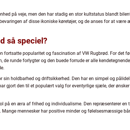
hed på veje, men den har stadig en stor kultstatus blandt bilen
l bevaringen af disse ikoniske køretøjer, og de anses for at være
 så speciel?
 den fortsatte popularitet og fascination af VW Rugbrød. For det f
, de runde forlygter og den buede forrude er alle kendetegnen
de.
 sin holdbarhed og driftsikkerhed. Den har en simpel og pålidel
har gjort den til et populært valg for eventyrlige sjæle, der ønsk
 på en æra af frihed og individualisme. Den repræsenterer en tid
. Mange mennesker har positive minder og følelsesmæssige bånd 