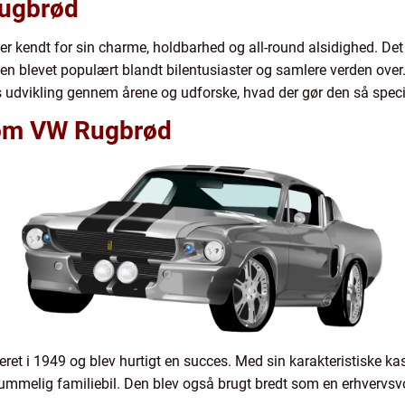
Rugbrød
 er kendt for sin charme, holdbarhed og all-round alsidighed. Det 
 blevet populært blandt bilentusiaster og samlere verden over. I 
udvikling gennem årene og udforske, hvad der gør den så speciel
 om VW Rugbrød
et i 1949 og blev hurtigt en succes. Med sin karakteristiske kas
melig familiebil. Den blev også brugt bredt som en erhvervsvo