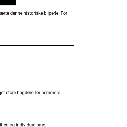
tte denne historiske bilperle. For
føjet store bagdøre for nemmere
rihed og individualisme.