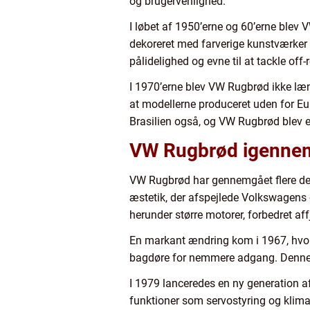
og brugervenlighed.
I løbet af 1950’erne og 60’erne blev 
dekoreret med farverige kunstværker
pålidelighed og evne til at tackle off-
I 1970’erne blev VW Rugbrød ikke læn
at modellerne produceret uden for Eur
Brasilien også, og VW Rugbrød blev 
VW Rugbrød igennem
VW Rugbrød har gennemgået flere desi
æstetik, der afspejlede Volkswagens øn
herunder større motorer, forbedret af
En markant ændring kom i 1967, hvor V
bagdøre for nemmere adgang. Denne æn
I 1979 lanceredes en ny generation 
funktioner som servostyring og klimaa