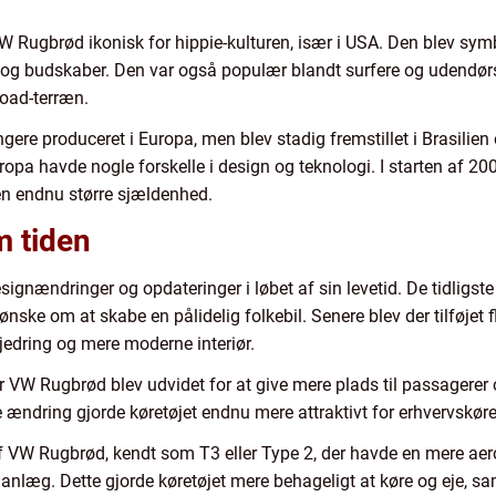
VW Rugbrød ikonisk for hippie-kulturen, især i USA. Den blev symb
 og budskaber. Den var også populær blandt surfere og udendør
road-terræn.
gere produceret i Europa, men blev stadig fremstillet i Brasilie
opa havde nogle forskelle i design og teknologi. I starten af 2
en endnu større sjældenhed.
 tiden
gnændringer og opdateringer i løbet af sin levetid. De tidligste
ske om at skabe en pålidelig folkebil. Senere blev der tilføjet f
fjedring og mere moderne interiør.
W Rugbrød blev udvidet for at give mere plads til passagerer og 
dring gjorde køretøjet endnu mere attraktivt for erhvervskøret
af VW Rugbrød, kendt som T3 eller Type 2, der havde en mere 
nlæg. Dette gjorde køretøjet mere behageligt at køre og eje, sam