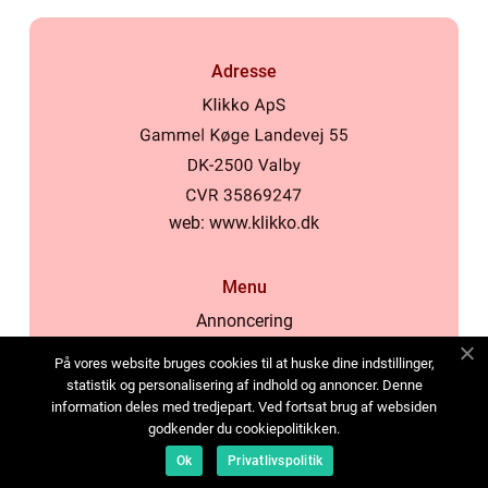
Adresse
web:
www.klikko.dk
Menu
Annoncering
Om os
På vores website bruges cookies til at huske dine indstillinger,
Cookies
statistik og personalisering af indhold og annoncer. Denne
information deles med tredjepart. Ved fortsat brug af websiden
Kontakt os
godkender du cookiepolitikken.
Sitemap
Ok
Privatlivspolitik