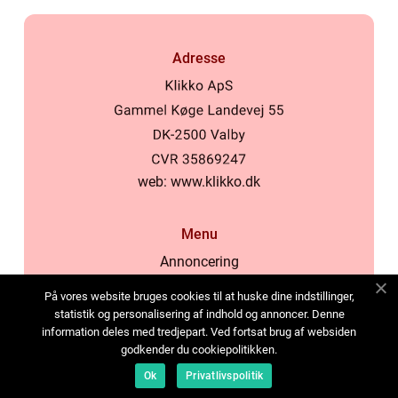
Adresse
web:
www.klikko.dk
Menu
Annoncering
Om os
På vores website bruges cookies til at huske dine indstillinger,
Cookies
statistik og personalisering af indhold og annoncer. Denne
information deles med tredjepart. Ved fortsat brug af websiden
Kontakt os
godkender du cookiepolitikken.
Sitemap
Ok
Privatlivspolitik