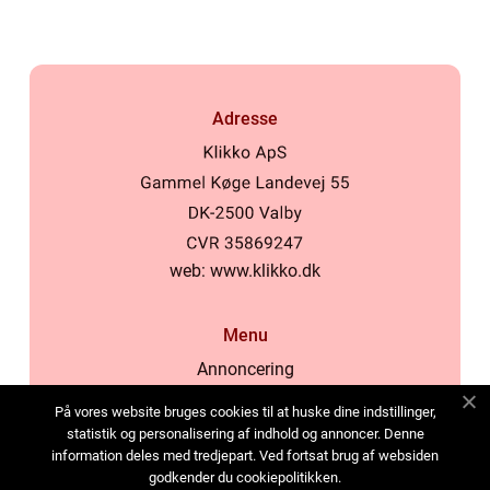
Adresse
web:
www.klikko.dk
Menu
Annoncering
Om os
På vores website bruges cookies til at huske dine indstillinger,
Cookies
statistik og personalisering af indhold og annoncer. Denne
information deles med tredjepart. Ved fortsat brug af websiden
Kontakt os
godkender du cookiepolitikken.
Sitemap