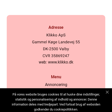
Adresse
web:
www.klikko.dk
Menu
Annoncering
Om os
På vores website bruges cookies til at huske dine indstillinger,
Cookies
statistik og personalisering af indhold og annoncer. Denne
information deles med tredjepart. Ved fortsat brug af websiden
Kontakt os
godkender du cookiepolitikken.
Sitemap