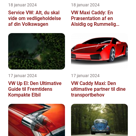
18 januar 2024
18 januar 2024
Service VW: Alt, du skal
VW Maxi Caddy: En
vide om vedligeholdelse
Præsentation af en
af din Volkswagen
Alsidig og Rummelig
Varebil
17 januar 2024
17 januar 2024
VW Up El: Den Ultimative
VW Caddy Maxi: Den
Guide til Fremtidens
ultimative partner til dine
Kompakte Elbil
transportbehov