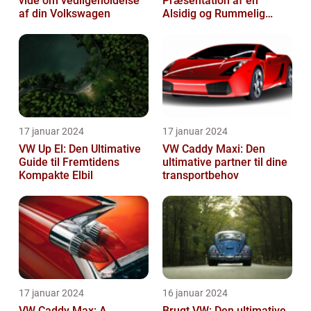
vide om vedligeholdelse
Præsentation af en
af din Volkswagen
Alsidig og Rummelig
Varebil
17 januar 2024
17 januar 2024
VW Up El: Den Ultimative
VW Caddy Maxi: Den
Guide til Fremtidens
ultimative partner til dine
Kompakte Elbil
transportbehov
17 januar 2024
16 januar 2024
VW Caddy Max: A
Brugt VW: Den ultimative