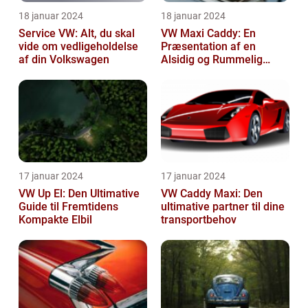
18 januar 2024
18 januar 2024
Service VW: Alt, du skal
VW Maxi Caddy: En
vide om vedligeholdelse
Præsentation af en
af din Volkswagen
Alsidig og Rummelig
Varebil
17 januar 2024
17 januar 2024
VW Up El: Den Ultimative
VW Caddy Maxi: Den
Guide til Fremtidens
ultimative partner til dine
Kompakte Elbil
transportbehov