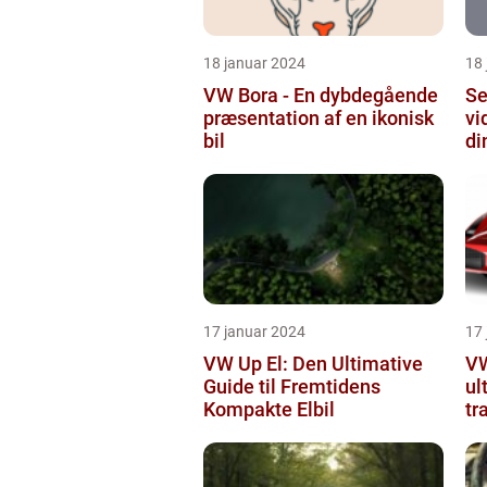
18 januar 2024
18
VW Bora - En dybdegående
Se
præsentation af en ikonisk
vi
bil
di
17 januar 2024
17
VW Up El: Den Ultimative
VW
Guide til Fremtidens
ul
Kompakte Elbil
tr