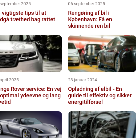
 september 2025
06 september 2025
 vigtigste tips til at
Rengøring af bil i
dgå træthed bag rattet
København: Få en
skinnende ren bil
april 2025
23 januar 2024
nge Rover service: En vej
Opladning af elbil - En
l optimal ydeevne og lang
guide til effektiv og sikker
vetid
energitilførsel