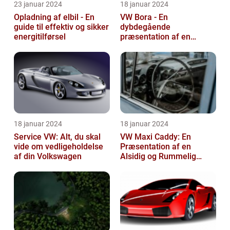
23 januar 2024
18 januar 2024
Opladning af elbil - En
VW Bora - En
guide til effektiv og sikker
dybdegående
energitilførsel
præsentation af en
ikonisk bil
18 januar 2024
18 januar 2024
Service VW: Alt, du skal
VW Maxi Caddy: En
vide om vedligeholdelse
Præsentation af en
af din Volkswagen
Alsidig og Rummelig
Varebil