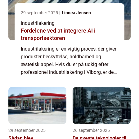
29 september 2025
Linnea Jensen
industrilakering
Fordelene ved at integrere AI i
transportsektoren
Industrilakering er en vigtig proces, der giver
produkter beskyttelse, holdbarhed og
æstetisk appel. Hvis du er på udkig efter
professionel industrilakering i Viborg, er der
flere faktorer at overveje for at sikre, at du
får den bed...
29 september 2025
26 september 2025
Sådan blev
De nyeste teknologier til