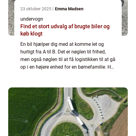
23 oktober 2025
Emma Madsen
undervogn
Find et stort udvalg af brugte biler og
køb klogt
En bil hjælper dig med at komme let og
hurtigt fra A til B. Det er nøglen til frihed,
men også nøglen til at få logistikken til at gå
op i en højere enhed for en børnefamilie. Her
er det ikke kun et transportmiddel, men et
afgørende element for at ku...