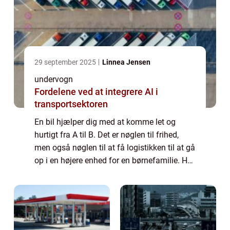
29 september 2025
Linnea Jensen
undervogn
Fordelene ved at integrere AI i
transportsektoren
En bil hjælper dig med at komme let og
hurtigt fra A til B. Det er nøglen til frihed,
men også nøglen til at få logistikken til at gå
op i en højere enhed for en børnefamilie. Her
er det ikke kun et transportmiddel, men et
afgørende element for at ku...