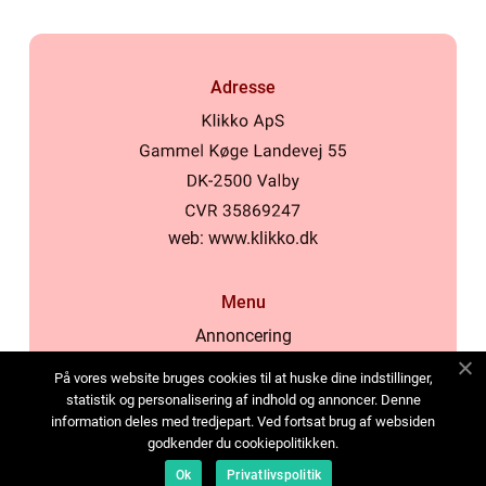
Adresse
web:
www.klikko.dk
Menu
Annoncering
Om os
På vores website bruges cookies til at huske dine indstillinger,
Cookies
statistik og personalisering af indhold og annoncer. Denne
information deles med tredjepart. Ved fortsat brug af websiden
Kontakt os
godkender du cookiepolitikken.
Sitemap
Ok
Privatlivspolitik