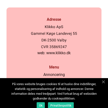
Adresse
web:
www.klikko.dk
Menu
Annoncering
Om os
På vores website bruges cookies til at huske dine indstillinger,
Cookies
statistik og personalisering af indhold og annoncer. Denne
information deles med tredjepart. Ved fortsat brug af websiden
Kontakt os
godkender du cookiepolitikken.
Sitemap
Ok
Privatlivspolitik