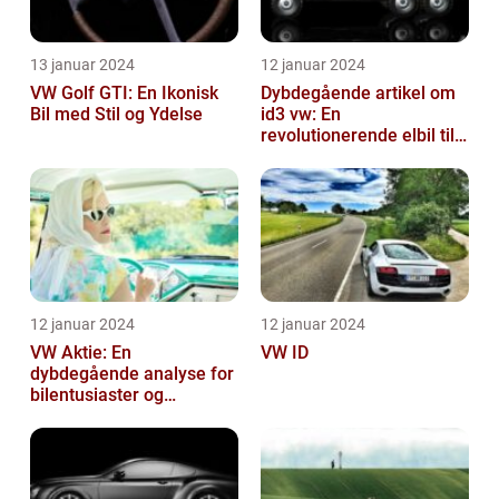
13 januar 2024
12 januar 2024
VW Golf GTI: En Ikonisk
Dybdegående artikel om
Bil med Stil og Ydelse
id3 vw: En
revolutionerende elbil til
bilentusiaster
12 januar 2024
12 januar 2024
VW Aktie: En
VW ID
dybdegående analyse for
bilentusiaster og
investorer