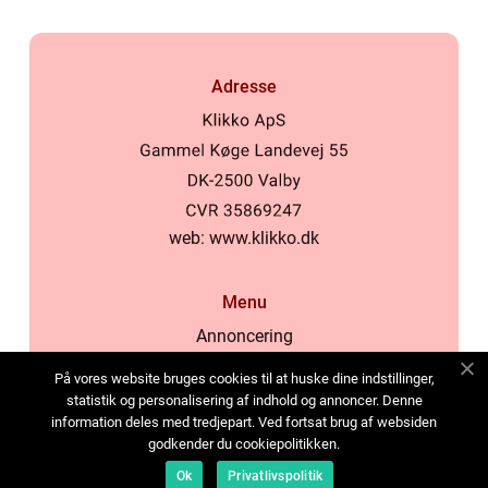
Adresse
web:
www.klikko.dk
Menu
Annoncering
Om os
På vores website bruges cookies til at huske dine indstillinger,
Cookies
statistik og personalisering af indhold og annoncer. Denne
information deles med tredjepart. Ved fortsat brug af websiden
Kontakt os
godkender du cookiepolitikken.
Sitemap
Ok
Privatlivspolitik