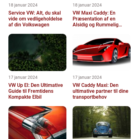
18 januar 2024
18 januar 2024
Service VW: Alt, du skal
VW Maxi Caddy: En
vide om vedligeholdelse
Præsentation af en
af din Volkswagen
Alsidig og Rummelig
Varebil
17 januar 2024
17 januar 2024
VW Up El: Den Ultimative
VW Caddy Maxi: Den
Guide til Fremtidens
ultimative partner til dine
Kompakte Elbil
transportbehov