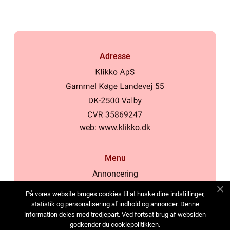
Adresse
web:
www.klikko.dk
Menu
Annoncering
Om os
På vores website bruges cookies til at huske dine indstillinger,
Cookies
statistik og personalisering af indhold og annoncer. Denne
information deles med tredjepart. Ved fortsat brug af websiden
Kontakt os
godkender du cookiepolitikken.
Sitemap