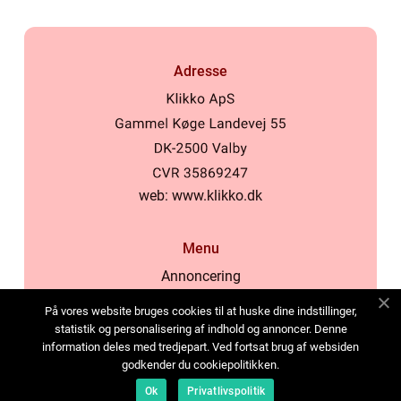
Adresse
web:
www.klikko.dk
Menu
Annoncering
Om os
På vores website bruges cookies til at huske dine indstillinger,
Cookies
statistik og personalisering af indhold og annoncer. Denne
information deles med tredjepart. Ved fortsat brug af websiden
Kontakt os
godkender du cookiepolitikken.
Sitemap
Ok
Privatlivspolitik