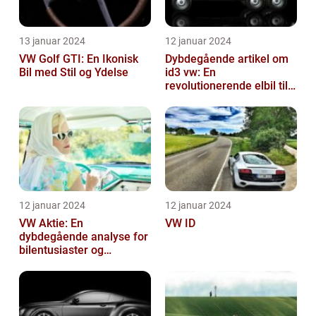
13 januar 2024
12 januar 2024
VW Golf GTI: En Ikonisk
Dybdegående artikel om
Bil med Stil og Ydelse
id3 vw: En
revolutionerende elbil til
bilentusiaster
12 januar 2024
12 januar 2024
VW Aktie: En
VW ID
dybdegående analyse for
bilentusiaster og
investorer