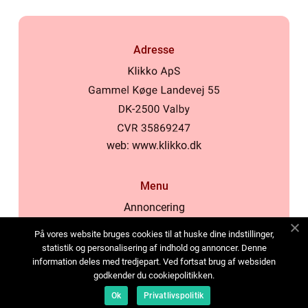
Adresse
web:
www.klikko.dk
Menu
Annoncering
Om os
På vores website bruges cookies til at huske dine indstillinger,
Cookies
statistik og personalisering af indhold og annoncer. Denne
information deles med tredjepart. Ved fortsat brug af websiden
Kontakt os
godkender du cookiepolitikken.
Sitemap
Ok
Privatlivspolitik