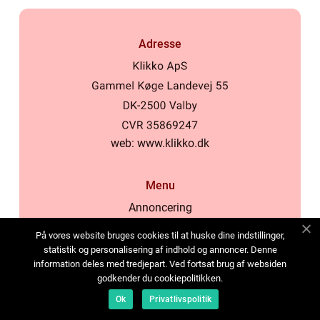
Adresse
web:
www.klikko.dk
Menu
Annoncering
Om os
På vores website bruges cookies til at huske dine indstillinger,
Cookies
statistik og personalisering af indhold og annoncer. Denne
information deles med tredjepart. Ved fortsat brug af websiden
Kontakt os
godkender du cookiepolitikken.
Sitemap
Ok
Privatlivspolitik