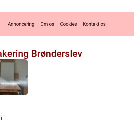
Annoncering
Om os
Cookies
Kontakt os
lakering Brønderslev
i