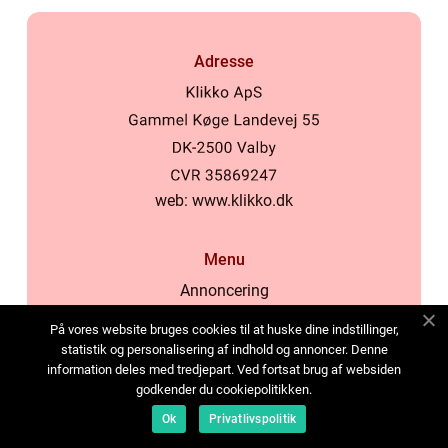
Adresse
web:
www.klikko.dk
Menu
Annoncering
Om os
På vores website bruges cookies til at huske dine indstillinger,
Cookies
statistik og personalisering af indhold og annoncer. Denne
information deles med tredjepart. Ved fortsat brug af websiden
Kontakt os
godkender du cookiepolitikken.
Sitemap
Ok
Privatlivspolitik