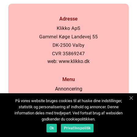
Adresse
web:
www.klikko.dk
Menu
Annoncering
Om os
På vores website bruges cookies til at huske dine indstillinger,
Cookies
statistik og personalisering af indhold og annoncer. Denne
information deles med tredjepart. Ved fortsat brug af websiden
Kontakt os
godkender du cookiepolitikken.
Sitemap
Ok
Privatlivspolitik